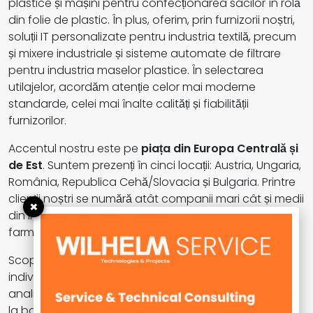
plastice și mașini pentru confecționarea sacilor în rolă
din folie de plastic. În plus, oferim, prin furnizorii noștri,
soluții IT personalizate pentru industria textilă, precum
și mixere industriale și sisteme automate de filtrare
pentru industria maselor plastice. În selectarea
utilajelor, acordăm atenție celor mai moderne
standarde, celei mai înalte calități și fiabilității
furnizorilor.
Accentul nostru este pe
piața din Europa Centrală și
de Est
. Suntem prezenți în cinci locații: Austria, Ungaria,
România, Republica Cehă/Slovacia și Bulgaria. Printre
clienții noștri se numără atât companii mari cât și medii
×
din industria textilă, a maselor plastice, alimentară și
farmaceutică.
Scopul nostru este să transformăm dorințele și ideile
individuale ale clienților noștri în soluții optime. O
analiză transparentă și o consultanță impecabilă stau
la baza acestui obiectiv. Fiind o afacere de familie,