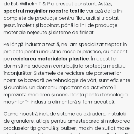
de Est, Wilhelm T & P a crescut constant. Astăzi,
spectrul mașinilor noastre textile
variază de la linii
complete de producție pentru filat, urzit și tricotat,
țesut, împletit și bobinat, până la linii de producție
materiale nețesute și sisteme de finisat.
Pe lângă industria textilă, ne-am specializat treptat în
proiecte pentru industria maselor plastice, cu accent
pe
reciclarea materialelor plastice
. În acest fel
dorim să ne aducem contribuția la protecția mediului
înconjurător. Sistemele de reciclare ale partenerilor
noștri se bazează pe tehnologie de vârf, sunt eficiente
și durabile. Un domeniu important de activitate îl
reprezintă medierea și consultanța pentru tehnologia
mașinilor în industria alimentară și farmaceutică.
Gama noastră include sisteme cu extrudere, instalații
de granulare, utilaje pentru amestecarea și malaxarea
produselor tip granulă și pulberi, masini de suflat mase