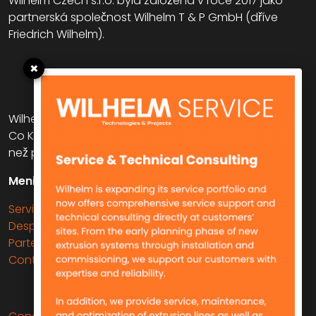
Wilhelm Czech s.r.o. byla založena v roce 2017 jako
partnerská společnost Wilhelm T & P GmbH (dříve
Friedrich Wilhelm).
×
Wilhelm T & P GmbH (dříve Friedrich Wilhelm GmbH &
Co KG) je obchodní a poradenská společnost již více
než pět desetiletí.
Meniu
Servicii
Despre noi
Parteneri
Contact