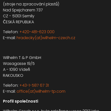
(stroje na zpracování plastů)
Nad Spejcharem 737
CZ - 51301 Semily
ČESKÁ REPUBLIKA
Telefon:
+420-481-623 000
E-mail:
hradecky(at)wilhelm-czech.cz
Wilhelm T & P GmbH
Wasagasse 19/5
A - 1090 Vídeň
RAKOUSKO
Telefon:
+43-1-587 67 31
E-mail:
office(at)wilhelm-tp.com
Profil společnosti