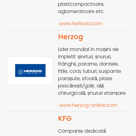
plastcompactoare,
aglomeratoare etc.
www.herbold.com
Herzog
Lider mondial în mașini de
împletit: șireturi, șnururi,
frânghii, parame, dantele,
fitile, corzi, tuburi, suspante
parașute, sfoară, plase
pescărești/galir, ață
chirurgicală, șnururi etanșare.
www.herzog-online.com
KFG
Companie dedicată