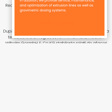
Reorganizarea companiei Friedrich Wilhelm GmbH în
Friedrich Wilhelm GesmbH & Co KG.
1989 - 2000
După căderea comunismului în Europa de Est industria
textilă suferă un regres sever. Prin urmare, Friedrich
Wilhelm GesmbH & Co KG stabilește relații de afaceri
în sectorul materialelor plastice. În Ungaria, România și
Republica Cehă (inclusiv Slovacia) sunt înființate
succesiv firme proprii: 1989 Wilhelm Budapest Kft, 1993
Wilhelm Bohemia sro, 1994 Wilhelm Romco srl.
2002