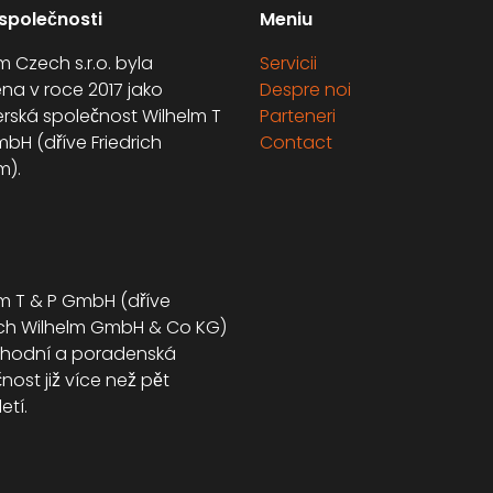
 společnosti
Meniu
m Czech s.r.o. byla
Servicii
na v roce 2017 jako
Despre noi
rská společnost Wilhelm T
Parteneri
bH (dříve Friedrich
Contact
m).
m T & P GmbH (dříve
rich Wilhelm GmbH & Co KG)
chodní a poradenská
nost již více než pět
etí.