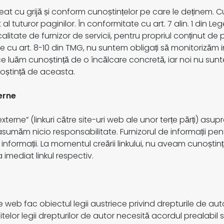
reat cu grijă și conform cunoștințelor pe care le deținem. 
al tuturor paginilor. În conformitate cu art. 7 alin. 1 din 
alitate de furnizor de servicii, pentru propriul conținut de
 cu art. 8-10 din TMG, nu suntem obligați să monitorizăm in
 ce luăm cunoștință de o încălcare concretă, iar noi nu su
oștință de aceasta.
terne
externe” (linkuri către site-uri web ale unor terțe părți) as
 asumăm nicio responsabilitate. Furnizorul de informații pe
nformații. La momentul creării linkului, nu aveam cunoștință 
imediat linkul respectiv.
te web fac obiectul legii austriece privind drepturile de auto
limitelor legii drepturilor de autor necesită acordul prealabil 