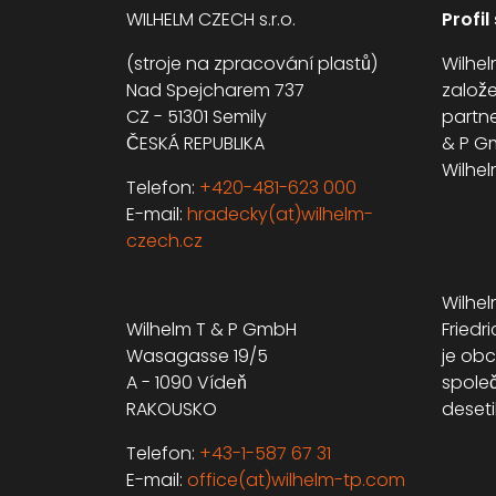
WILHELM CZECH s.r.o.
Profil
(stroje na zpracování plastů)
Wilhel
Nad Spejcharem 737
založe
CZ - 51301 Semily
partne
ČESKÁ REPUBLIKA
& P Gm
Wilhel
Telefon:
+420-481-623 000
E-mail:
hradecky(at)wilhelm-
czech.cz
Wilhel
Wilhelm T & P GmbH
Fried
Wasagasse 19/5
je ob
A - 1090 Vídeň
společ
RAKOUSKO
desetil
Telefon:
+43-1-587 67 31
E-mail:
office(at)wilhelm-tp.com