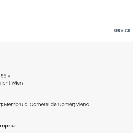
SERVICII
956 v
ericht Wien
rț: Membru al Camerei de Comerț Viena.
propriu