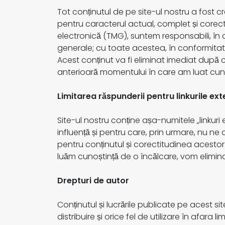
Tot conținutul de pe site-ul nostru a fost c
pentru caracterul actual, complet și corect 
electronică (TMG), suntem responsabili, în c
generale; cu toate acestea, în conformitate
Acest conținut va fi eliminat imediat după
anterioară momentului în care am luat cun
Limitarea răspunderii pentru linkurile ex
Site-ul nostru conține așa-numitele „linkuri 
influență și pentru care, prin urmare, nu ne
pentru conținutul și corectitudinea acestor i
luăm cunoștință de o încălcare, vom elimina 
Drepturi de autor
Conținutul și lucrările publicate pe acest si
distribuire și orice fel de utilizare în afara 