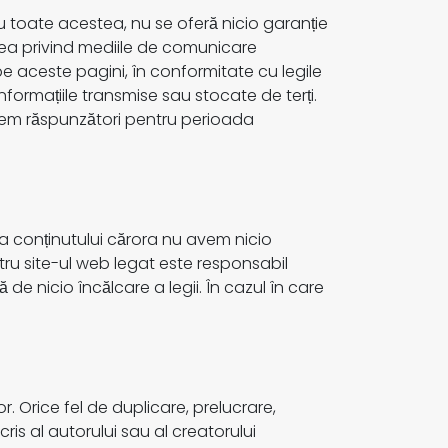
Cu toate acestea, nu se oferă nicio garanție
Legea privind mediile de comunicare
 pe aceste pagini, în conformitate cu legile
formațiile transmise sau stocate de terți.
ntem răspunzători pentru perioada
upra conținutului cărora nu avem nicio
ntru site-ul web legat este responsabil
de nicio încălcare a legii. În cazul în care
r. Orice fel de duplicare, prelucrare,
scris al autorului sau al creatorului