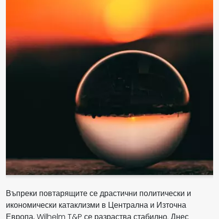
Въпреки повтарящите се драстични политически и
икономически катаклизми в Централна и Източна
Европа, Wilhelm T&P се разраства стабилно. Днес