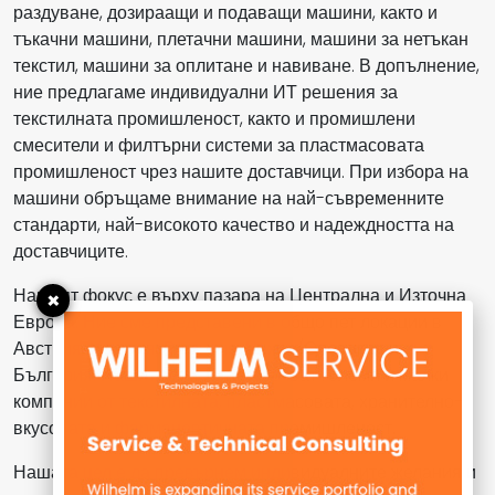
раздуване, дозираащи и подаващи машини, както и
тъкачни машини, плетачни машини, машини за нетъкан
текстил, машини за оплитане и навиване. В допълнение,
ние предлагаме индивидуални ИТ решения за
текстилната промишленост, както и промишлени
смесители и филтърни системи за пластмасовата
промишленост чрез нашите доставчици. При избора на
машини обръщаме внимание на най-съвременните
стандарти, най-високото качество и надеждността на
доставчиците.
Нашият фокус е върху пазара на Централна и Източна
×
Европа. Ние сме представени в общо пет локации в
Австрия, Унгария, Румъния, Чехия/Словакия и
България. Нашите клиенти включват големи и малки
компании от текстилната, пластмасовата, хранително-
вкусовата и фармацевтичната промишленост.
Нашата цел е да превърнем индивидуалните желания и