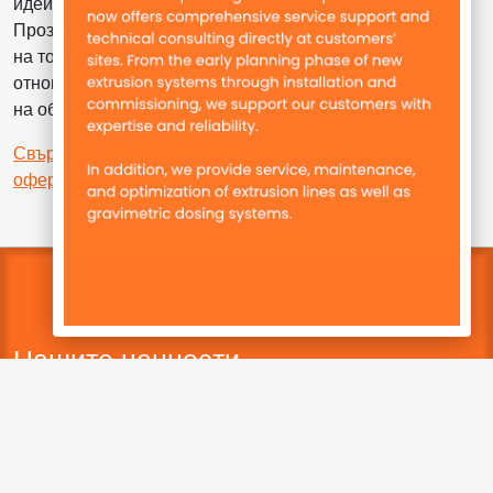
идеи на нашите клиенти в оптимални решения.
Прозрачният анализ и технически съвет са в основата
на това. Като семеен бизнес, ние ценим дългосрочните
отношения с нашите клиенти и най-високото качество
на обслужване.
Свържете се с нас, за да получите индивидуална
оферта.
Нашите ценности