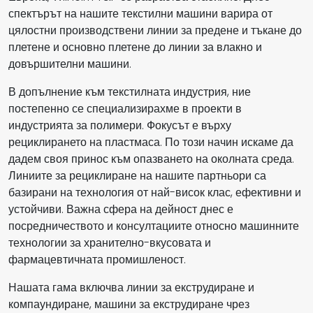
спектърът на нашите текстилни машини варира от
цялостни производствени линии за предене и тъкане до
плетене и основно плетене до линии за влакно и
довършителни машини.
В допълнение към текстилната индустрия, ние
постепенно се специализирахме в проекти в
индустрията за полимери. Фокусът е върху
рециклирането на пластмаса. По този начин искаме да
дадем своя принос към опазването на околната среда.
Линиите за рециклиране на нашите партньори са
базирани на технология от най-висок клас, ефективни и
устойчиви. Важна сфера на дейност днес е
посредничеството и консултациите относно машинните
технологии за хранително-вкусовата и
фармацевтичната промишленост.
Нашата гама включва линии за екструдиране и
компаундиране, машини за екструдиране чрез