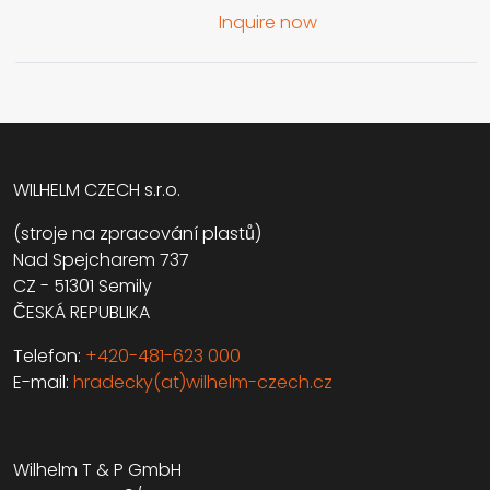
Inquire now
WILHELM CZECH s.r.o.
(stroje na zpracování plastů)
Nad Spejcharem 737
CZ - 51301 Semily
ČESKÁ REPUBLIKA
Telefon:
+420-481-623 000
E-mail:
hradecky(at)wilhelm-czech.cz
Wilhelm T & P GmbH