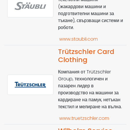
(жакардови машини и
подготвителни машини за
тъкане), свързващи системи и
роботи.
www.staubli.com
Trützschler Card
Clothing
Компания от Trützschler
Group, технологичен и
пазарен лидер в
производство на машини за
кардиране на памук, нетъкан
текстил и мелиране на вълна.
www.truetzschler.com