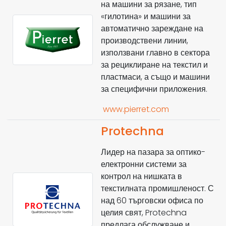
на машини за рязане, тип
«гилотина» и машини за
автоматично зареждане на
производствени линии,
използвани главно в сектора
за рециклиране на текстил и
пластмаси, а също и машини
за специфични приложения.
www.pierret.com
Protechna
Лидер на пазара за оптико-
електронни системи за
контрол на нишката в
текстилната промишленост. С
над 60 търговски офиса по
целия свят, Protechna
предлага обслужване и