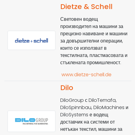
Dietze & Schell
Световен водещ
производител на машини за
прецизно навиване и машини
за довършителни операции,
които се използват в
текстилната, пластмасовата и
стъклената промишленост.
www.dietze-schell.de
Dilo
DiloGroup с DiloTemafa,
DiloSpinnbau, DiloMachines и
DiloSystems е водещ
доставчик на системи от
нетъкан текстил, машини за