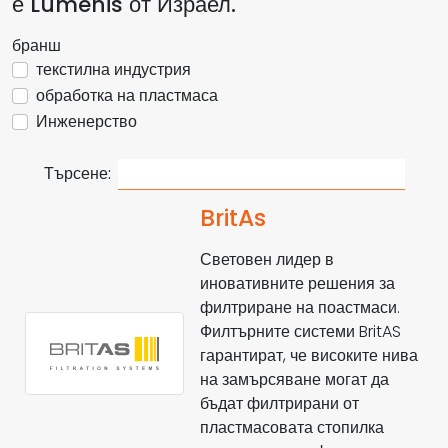
е Lumenis от Израел.
бранш
текстилна индустрия
обработка на пластмаса
Инженерство
Търсене:
BritAs
Световен лидер в
иновативните решения за
филтриране на поастмаси.
Филтърните системи BritAS
гарантират, че високите нива
на замърсяване могат да
бъдат филтрирани от
пластмасовата стопилка