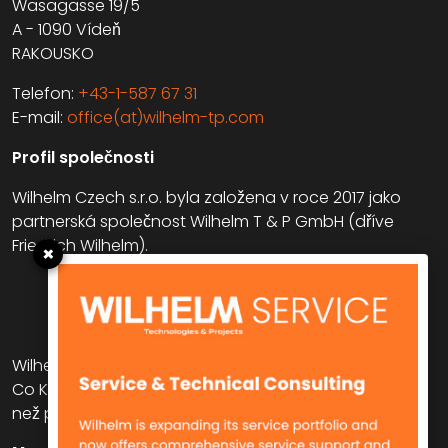
Wasagasse 19/5
A - 1090 Vídeň
RAKOUSKO
Telefon:
+43-1-587 67 31
E-mail:
office(at)wilhelm-tp.com
Profil společnosti
Wilhelm Czech s.r.o. byla založena v roce 2017 jako
partnerská společnost Wilhelm T & P GmbH (dříve
Friedrich Wilhelm).
×
Wilhelm T & P GmbH (dříve Friedrich Wilhelm GmbH &
Co KG) je obchodní a poradenská společnost již více
než pět desetiletí.