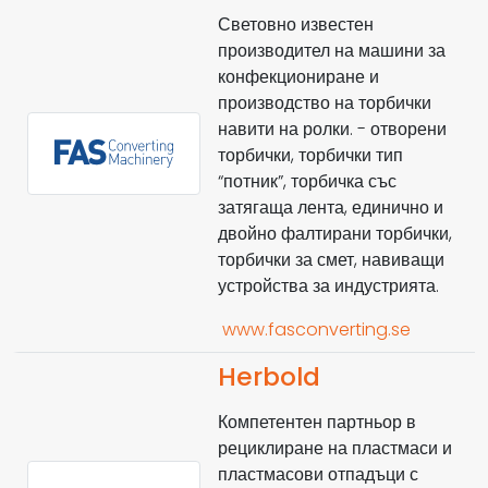
Световно известен
производител на машини за
конфекциониране и
производство на торбички
навити на ролки. - отворени
торбички, торбички тип
“потник”, торбичка със
затягаща лента, единично и
двойно фалтирани торбички,
торбички за смет, навиващи
устройства за индустрията.
www.fasconverting.se
Herbold
Компетентен партньор в
рециклиране на пластмаси и
пластмасови отпадъци с