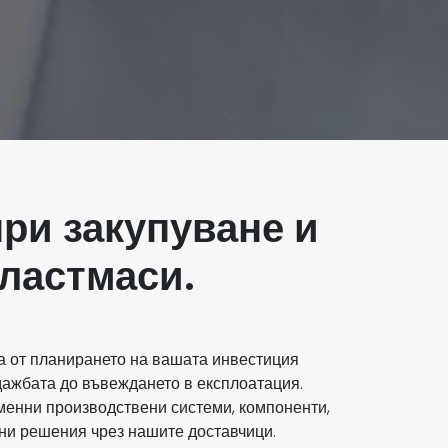
ри закупуване и
пластмаси.
а от планирането на вашата инвестиция
дажбата до въвеждането в експлоатация.
енни производствени системи, компоненти,
ни решения чрез нашите доставчици.