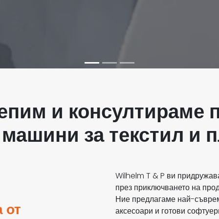
епим и консултираме п
 машини за текстил и 
Wilhelm T & P ви придружав
през приключването на про
Ние предлагаме най-съврем
 от
аксесоари и готови софтуер