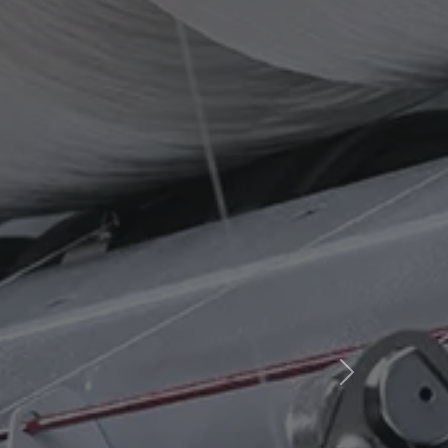
а
Next