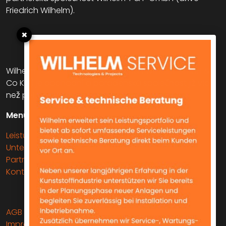
Friedrich Wilhelm).
×
Wilhelm T & P GmbH (dříve Friedrich Wilhelm GmbH &
Co KG) je obchodní a poradenská společnost již více
než pět desetiletí.
Menu
Leistungen
Unternehmen
Partner & Vertretungen
Kontakt
AGB
Impressum