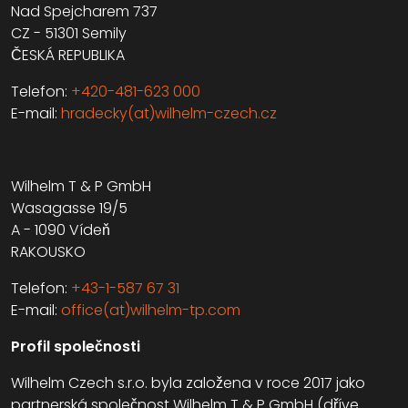
Nad Spejcharem 737
CZ - 51301 Semily
ČESKÁ REPUBLIKA
Telefon:
+420-481-623 000
E-mail:
hradecky(at)wilhelm-czech.cz
Wilhelm T & P GmbH
Wasagasse 19/5
A - 1090 Vídeň
RAKOUSKO
Telefon:
+43-1-587 67 31
E-mail:
office(at)wilhelm-tp.com
Profil společnosti
Wilhelm Czech s.r.o. byla založena v roce 2017 jako
partnerská společnost Wilhelm T & P GmbH (dříve