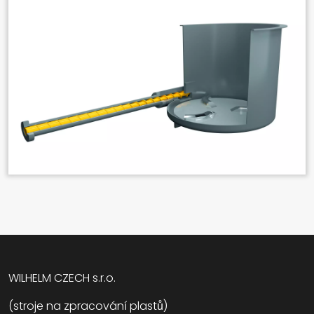
WILHELM CZECH s.r.o.
(stroje na zpracování plastů)