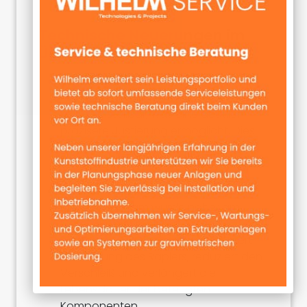
Technische Neuerungen im
Überblick
Rapier Opener
Der Rapier Opener ist nun mithilfe einer
Lehre einstellbar, was eine deutlich
präzisere Justierung ermöglicht. Dies
führt zu einem stabileren Betrieb mit
weniger Einstellungsproblemen.
Opener Cam
Die Opener Cam wurde näher am
Catch-Rapier montiert. Diese
optimierte Positionierung verbessert
die Führung des Rapiers, reduziert den
Verschleiß und verlängert die
Lebensdauer der beteiligten
Komponenten.