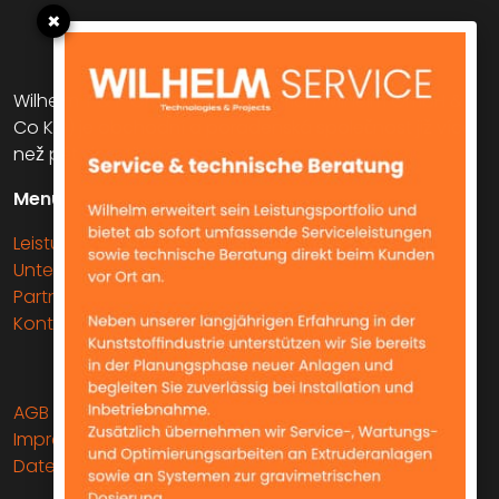
×
Wilhelm T & P GmbH (dříve Friedrich Wilhelm GmbH &
Co KG) je obchodní a poradenská společnost již více
než pět desetiletí.
Menu
Leistungen
Unternehmen
Partner & Vertretungen
Kontakt
AGB
Impressum
Datenschutz