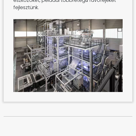
eszközöket, például többrétegű fúvófejeket
fejlesztünk.