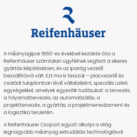
A műanyagipar 1950-es évekbeli kezdete óta a
Reifenhäuser számtalan ügyfélnek segített a sikeres
gyártás kiépítésében, és az iparág vezető
beszállítóivá vált. Ezt ma is tesszük – piacvezető és
családi tulajdonban lévő vállalatként, speciális üzleti
egységekkel, amelyek egyesítik tudásukat: a tervezés,
a folyamattervezés, az automatizálás, a
projekttervezés, a gyártás, a projektmenedzsment és
a logisztika területén.
A Reifenhäuser Csoport együtt alkotja a világ
legnagyobb műanyag extrudálási technológiával