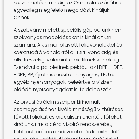
köszönhetően mindig az Ön alkalmazásához
egyedileg megfelelő megoldást kínáljuk
Önnek.
A szabvány mellett speciális gépiparunk nem
szokványos megoldásokat is kínál az Ön
számára. A kis monofúvott fóliavonalaktól és
koextrudáló vonalaktól a HDPE vonalakig és
alkatrészekig, valamint a biofilmek vonalaiig.
Ezenkívül a poliolefinek, például az LDPE, LLDPE,
HDPE, PP, újrahasznosított anyagok, TPU és
egyéb nyersanyagok, beleértve a vízben
oldódó nyersanyagokat is, feldolgozzák.
Az orvosi és élelmiszeripar kifinomult
csomagolásához kiváló minőségű vízhűtéses
fúvott fóliákat és biaxiálisan orientált fóliákat
kínálunk. Erre a célra vízoltó rendszereket,
többbuborékos rendszereket és koextrudáló