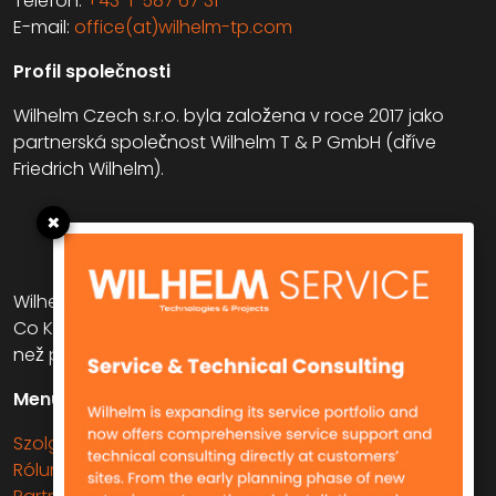
Telefon:
+43-1-587 67 31
E-mail:
office(at)wilhelm-tp.com
Profil společnosti
Wilhelm Czech s.r.o. byla založena v roce 2017 jako
partnerská společnost Wilhelm T & P GmbH (dříve
Friedrich Wilhelm).
×
Wilhelm T & P GmbH (dříve Friedrich Wilhelm GmbH &
Co KG) je obchodní a poradenská společnost již více
než pět desetiletí.
Menü
Szolgáltatások
Rólunk