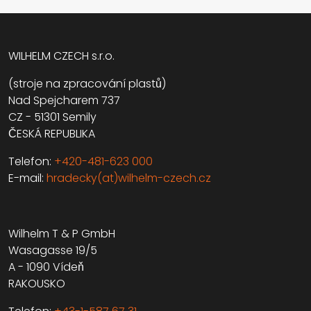
WILHELM CZECH s.r.o.
(stroje na zpracování plastů)
Nad Spejcharem 737
CZ - 51301 Semily
ČESKÁ REPUBLIKA
Telefon:
+420-481-623 000
E-mail:
hradecky(at)wilhelm-czech.cz
Wilhelm T & P GmbH
Wasagasse 19/5
A - 1090 Vídeň
RAKOUSKO