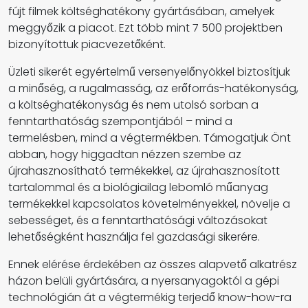
fújt filmek költséghatékony gyártásában, amelyek
meggyőzik a piacot. Ezt több mint 7 500 projektben
bizonyítottuk piacvezetőként.
Üzleti sikerét egyértelmű versenyelőnyökkel biztosítjuk
a minőség, a rugalmasság, az erőforrás-hatékonyság,
a költséghatékonyság és nem utolsó sorban a
fenntarthatóság szempontjából – mind a
termelésben, mind a végtermékben. Támogatjuk Önt
abban, hogy higgadtan nézzen szembe az
újrahasznosítható termékekkel, az újrahasznosított
tartalommal és a biológiailag lebomló műanyag
termékekkel kapcsolatos követelményekkel, növelje a
sebességet, és a fenntarthatósági változásokat
lehetőségként használja fel gazdasági sikerére.
Ennek elérése érdekében az összes alapvető alkatrész
házon belüli gyártására, a nyersanyagoktól a gépi
technológián át a végtermékig terjedő know-how-ra