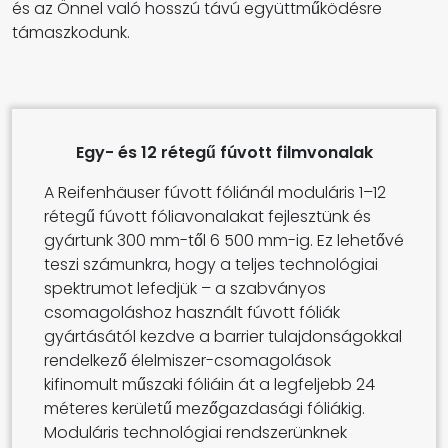
és az Önnel való hosszú távú együttműködésre
támaszkodunk.
Egy- és 12 rétegű fúvott filmvonalak
A Reifenhäuser fúvott fóliánál moduláris 1–12
rétegű fúvott fóliavonalakat fejlesztünk és
gyártunk 300 mm-től 6 500 mm-ig. Ez lehetővé
teszi számunkra, hogy a teljes technológiai
spektrumot lefedjük – a szabványos
csomagoláshoz használt fúvott fóliák
gyártásától kezdve a barrier tulajdonságokkal
rendelkező élelmiszer-csomagolások
kifinomult műszaki fóliáin át a legfeljebb 24
méteres kerületű mezőgazdasági fóliákig.
Moduláris technológiai rendszerünknek