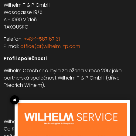
Wilhelm T & P GmbH
Wasagasse 19/5
A - 1090 Vídeň
RAKOUSKO
Telefon:
+43-1-587 67 31
E-mail:
office(at)wilhelm-tp.com
Profil společnosti
Wilhelm Czech s.r.o. byla založena v roce 2017 jako
partnerská společnost Wilhelm T & P GmbH (dříve
Friedrich Wilhelm).
×
Wilhelm T & P GmbH (dříve Friedrich Wilhelm GmbH &
Co KG) je obchodní a poradenská společnost již více