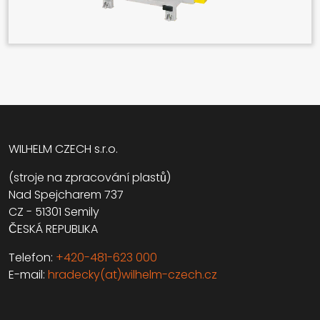
WILHELM CZECH s.r.o.
(stroje na zpracování plastů)
Nad Spejcharem 737
CZ - 51301 Semily
ČESKÁ REPUBLIKA
Telefon:
+420-481-623 000
E-mail:
hradecky(at)wilhelm-czech.cz