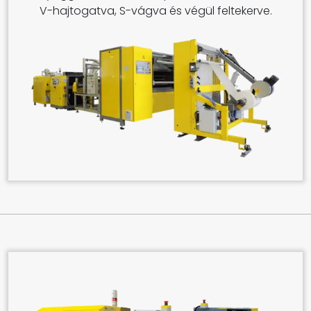
V-hajtogatva, S-vágva és végül feltekerve.