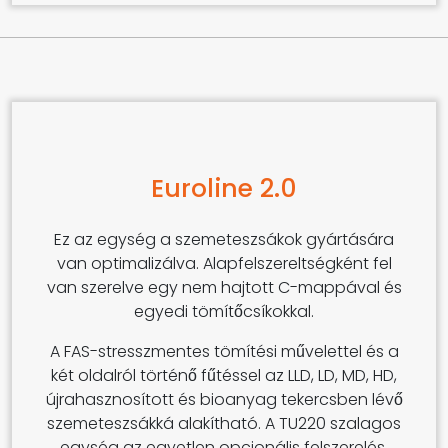
Euroline 2.0
Ez az egység a szemeteszsákok gyártására
van optimalizálva. Alapfelszereltségként fel
van szerelve egy nem hajtott C-mappával és
egyedi tömítőcsíkokkal.
A FAS-stresszmentes tömítési művelettel és a
két oldalról történő fűtéssel az LLD, LD, MD, HD,
újrahasznosított és bioanyag tekercsben lévő
szemeteszsákká alakítható. A TU220 szalagos
egység az egyetlen opcionális felszerelés,