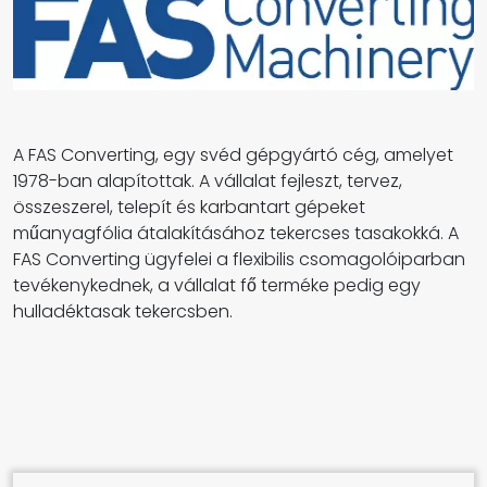
A FAS Converting, egy svéd gépgyártó cég, amelyet
1978-ban alapítottak. A vállalat fejleszt, tervez,
összeszerel, telepít és karbantart gépeket
műanyagfólia átalakításához tekercses tasakokká. A
FAS Converting ügyfelei a flexibilis csomagolóiparban
tevékenykednek, a vállalat fő terméke pedig egy
hulladéktasak tekercsben.